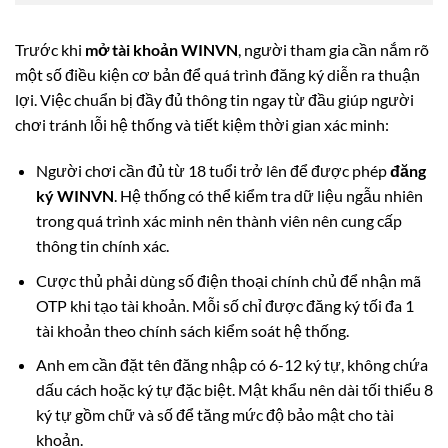
Trước khi
mở tài khoản WINVN
, người tham gia cần nắm rõ
một số điều kiện cơ bản để quá trình đăng ký diễn ra thuận
lợi. Việc chuẩn bị đầy đủ thông tin ngay từ đầu giúp người
chơi tránh lỗi hệ thống và tiết kiệm thời gian xác minh:
Người chơi cần đủ từ 18 tuổi trở lên để được phép
đăng
ký WINVN
. Hệ thống có thể kiểm tra dữ liệu ngẫu nhiên
trong quá trình xác minh nên thành viên nên cung cấp
thông tin chính xác.
Cược thủ phải dùng số điện thoại chính chủ để nhận mã
OTP khi tạo tài khoản. Mỗi số chỉ được đăng ký tối đa 1
tài khoản theo chính sách kiểm soát hệ thống.
Anh em cần đặt tên đăng nhập có 6-12 ký tự, không chứa
dấu cách hoặc ký tự đặc biệt. Mật khẩu nên dài tối thiểu 8
ký tự gồm chữ và số để tăng mức độ bảo mật cho tài
khoản.