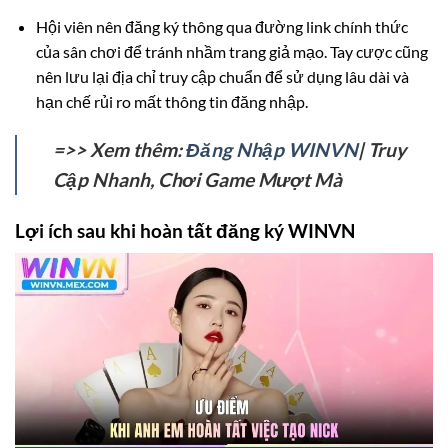
Hội viên nên đăng ký thông qua đường link chính thức
của sân chơi để tránh nhầm trang giả mạo. Tay cược cũng
nên lưu lại địa chỉ truy cập chuẩn để sử dụng lâu dài và
hạn chế rủi ro mất thông tin đăng nhập.
=>> Xem thêm:
Đăng Nhập WINVN
| Truy
Cập Nhanh, Chơi Game Mượt Mà
Lợi ích sau khi hoàn tất đăng ký WINVN