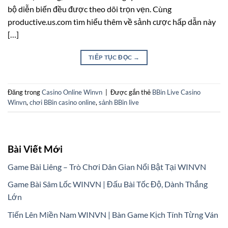
bộ diễn biến đều được theo dõi trọn vẹn. Cùng
productive.us.com tìm hiểu thêm về sảnh cược hấp dẫn này
[…]
TIẾP TỤC ĐỌC
→
Đăng trong
Casino Online Winvn
|
Được gắn thẻ
BBin Live Casino
Winvn
,
chơi BBin casino online
,
sảnh BBin live
Bài Viết Mới
Game Bài Liêng – Trò Chơi Dân Gian Nổi Bật Tại WINVN
Game Bài Sâm Lốc WINVN | Đấu Bài Tốc Độ, Dành Thắng
Lớn
Tiến Lên Miền Nam WINVN | Bàn Game Kịch Tính Từng Ván