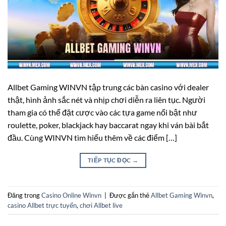
Allbet Gaming WINVN tập trung các bàn casino với dealer
thật, hình ảnh sắc nét và nhịp chơi diễn ra liên tục. Người
tham gia có thể đặt cược vào các tựa game nổi bật như
roulette, poker, blackjack hay baccarat ngay khi ván bài bắt
đầu. Cùng WINVN tìm hiểu thêm về các điểm […]
TIẾP TỤC ĐỌC
→
Đăng trong
Casino Online Winvn
|
Được gắn thẻ
Allbet Gaming Winvn
,
casino Allbet trực tuyến
,
chơi Allbet live