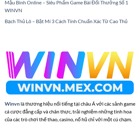
Mậu Binh Online – Siêu Phẩm Game Bài Đổi Thưởng Số 1
WINVN
Bạch Thủ Lô – Bật Mí 3 Cách Tính Chuẩn Xác Từ Cao Thủ
Winvn
là thương hiệu nổi tiếng tại châu Á với các sảnh game
cá cược đẳng cấp và chân thực, trải nghiệm những tinh hoa
của các trò chơi thể thao, casino, nổ hũ chỉ với một cú chạm.