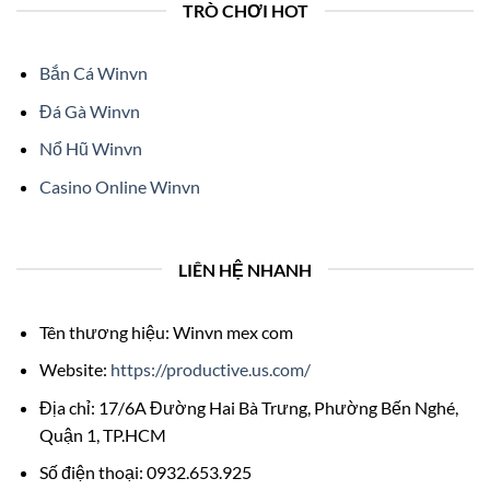
TRÒ CHƠI HOT
Bắn Cá Winvn
Đá Gà Winvn
Nổ Hũ Winvn
Casino Online Winvn
LIÊN HỆ NHANH
Tên thương hiệu: Winvn mex com
Website:
https://productive.us.com/
Địa chỉ:
17/6A Đường Hai Bà Trưng, Phường Bến Nghé,
Quận 1, TP.HCM
Số điện thoại:
0932.653.925