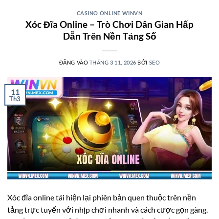
CASINO ONLINE WINVN
Xóc Đĩa Online – Trò Chơi Dân Gian Hấp
Dẫn Trên Nền Tảng Số
ĐĂNG VÀO
THÁNG 3 11, 2026
BỞI
SEO
11
Th3
Xóc đĩa online tái hiện lại phiên bản quen thuộc trên nền
tảng trực tuyến với nhịp chơi nhanh và cách cược gọn gàng.