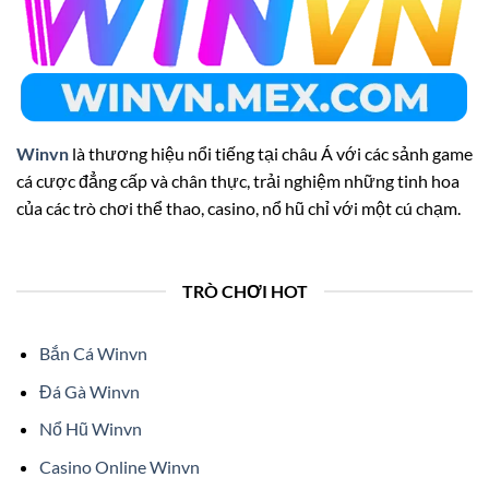
Winvn
là thương hiệu nổi tiếng tại châu Á với các sảnh game
cá cược đẳng cấp và chân thực, trải nghiệm những tinh hoa
của các trò chơi thể thao, casino, nổ hũ chỉ với một cú chạm.
TRÒ CHƠI HOT
Bắn Cá Winvn
Đá Gà Winvn
Nổ Hũ Winvn
Casino Online Winvn