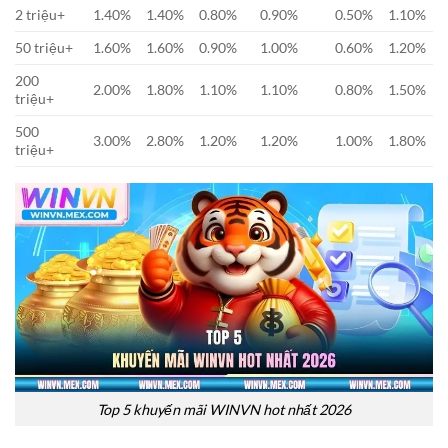
2 triệu+
1.40%
1.40%
0.80%
0.90%
0.50%
1.10%
50 triệu+
1.60%
1.60%
0.90%
1.00%
0.60%
1.20%
200
2.00%
1.80%
1.10%
1.10%
0.80%
1.50%
triệu+
500
3.00%
2.80%
1.20%
1.20%
1.00%
1.80%
triệu+
Top 5 khuyến mãi WINVN hot nhất 2026