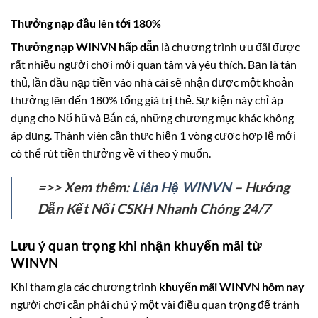
Thưởng nạp đầu lên tới 180%
Thưởng nạp WINVN hấp dẫn
là chương trình ưu đãi được
rất nhiều người chơi mới quan tâm và yêu thích. Bạn là tân
thủ, lần đầu nạp tiền vào nhà cái sẽ nhận được một khoản
thưởng lên đến 180% tổng giá trị thẻ. Sự kiện này chỉ áp
dụng cho Nổ hũ và Bắn cá, những chương mục khác không
áp dụng. Thành viên cần thực hiện 1 vòng cược hợp lệ mới
có thể rút tiền thưởng về ví theo ý muốn.
=>> Xem thêm:
Liên Hệ WINVN
– Hướng
Dẫn Kết Nối CSKH Nhanh Chóng 24/7
Lưu ý quan trọng khi nhận khuyến mãi từ
WINVN
Khi tham gia các chương trình
khuyến mãi WINVN hôm nay
người chơi cần phải chú ý một vài điều quan trọng để tránh