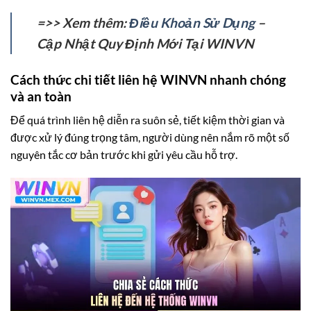
=>> Xem thêm:
Điều Khoản Sử Dụng
–
Cập Nhật Quy Định Mới Tại WINVN
Cách thức chi tiết liên hệ WINVN nhanh chóng
và an toàn
Để quá trình liên hệ diễn ra suôn sẻ, tiết kiệm thời gian và
được xử lý đúng trọng tâm, người dùng nên nắm rõ một số
nguyên tắc cơ bản trước khi gửi yêu cầu hỗ trợ.