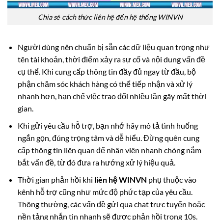
Chia sẻ cách thức liên hệ đến hệ thống WINVN
Người dùng nên chuẩn bị sẵn các dữ liệu quan trọng như
tên tài khoản, thời điểm xảy ra sự cố và nội dung vấn đề
cụ thể. Khi cung cấp thông tin đầy đủ ngay từ đầu, bộ
phận chăm sóc khách hàng có thể tiếp nhận và xử lý
nhanh hơn, hạn chế việc trao đổi nhiều lần gây mất thời
gian.
Khi gửi yêu cầu hỗ trợ, bạn nhớ hãy mô tả tình huống
ngắn gọn, đúng trọng tâm và dễ hiểu. Đừng quên cung
cấp thông tin liên quan để nhân viên nhanh chóng nắm
bắt vấn đề, từ đó đưa ra hướng xử lý hiệu quả.
Thời gian phản hồi khi
liên hệ WINVN
phụ thuộc vào
kênh hỗ trợ cũng như mức độ phức tạp của yêu cầu.
Thông thường, các vấn đề gửi qua chat trực tuyến hoặc
nền tảng nhắn tin nhanh sẽ được phản hồi trong 10s.