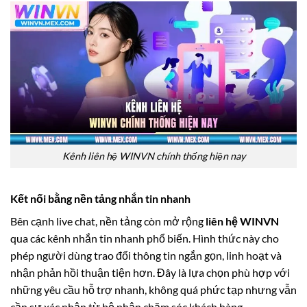
Kênh liên hệ WINVN chính thống hiện nay
Kết nối bằng nền tảng nhắn tin nhanh
Bên cạnh live chat, nền tảng còn mở rộng
liên hệ WINVN
qua các kênh nhắn tin nhanh phổ biến. Hình thức này cho
phép người dùng trao đổi thông tin ngắn gọn, linh hoạt và
nhận phản hồi thuận tiện hơn. Đây là lựa chọn phù hợp với
những yêu cầu hỗ trợ nhanh, không quá phức tạp nhưng vẫn
cần sự xác nhận từ bộ phận chăm sóc khách hàng.