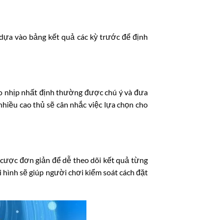
dựa vào bảng kết quả các kỳ trước để định
eo nhịp nhất định thường được chú ý và đưa
nhiều cao thủ sẽ cân nhắc việc lựa chọn cho
cược đơn giản để dễ theo dõi kết quả từng
i hình sẽ giúp người chơi kiểm soát cách đặt