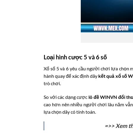
Loại hình cược 5 và 6 số
Xổ số 5 và 6 yêu cầu người chơi lựa chọn 
hành quay để xác định dãy
kết quả xổ số 
trò chơi.
So với các dạng cược
lô đề WINVN đổi th
cao hơn nên nhiều người chơi lâu năm vẫn
lựa chọn dãy có tính toán.
=>> Xem t