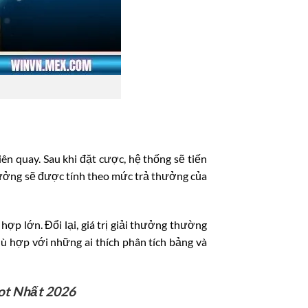
n quay. Sau khi đặt cược, hệ thống sẽ tiến
thưởng sẽ được tính theo mức trả thưởng của
hợp lớn. Đổi lại, giá trị giải thưởng thường
 hợp với những ai thích phân tích bảng và
ot Nhất 2026