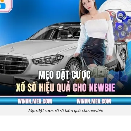
Mẹo đặt cược xổ số hiệu quả cho newbie