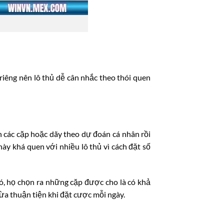
riêng nên lô thủ dễ cân nhắc theo thói quen
 các cặp hoặc dãy theo dự đoán cá nhân rồi
này khá quen với nhiều lô thủ vì cách đặt số
ó, họ chọn ra những cặp được cho là có khả
vừa thuận tiện khi đặt cược mỗi ngày.