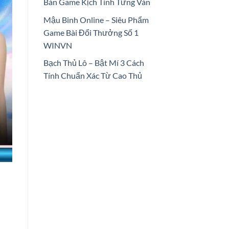
Bàn Game Kịch Tính Từng Ván
Mậu Binh Online – Siêu Phẩm
Game Bài Đổi Thưởng Số 1
WINVN
Bạch Thủ Lô – Bật Mí 3 Cách
Tính Chuẩn Xác Từ Cao Thủ