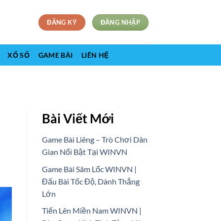
ĐĂNG KÝ
ĐĂNG NHẬP
XỔ SỐ
GAME BÀI
LIÊN HỆ
Bài Viết Mới
Game Bài Liêng – Trò Chơi Dân
Gian Nổi Bật Tại WINVN
Game Bài Sâm Lốc WINVN |
Đấu Bài Tốc Độ, Dành Thắng
Lớn
Tiến Lên Miền Nam WINVN |