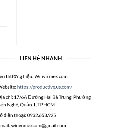
LIÊN HỆ NHANH
ên thương hiệu: Winvn mex com
ebsite:
https://productive.us.com/
ịa chỉ:
17/6A Đường Hai Bà Trưng, Phường
ến Nghé, Quận 1, TP.HCM
ố điện thoại:
0932.653.925
mail:
winvnmexcom@gmail.com