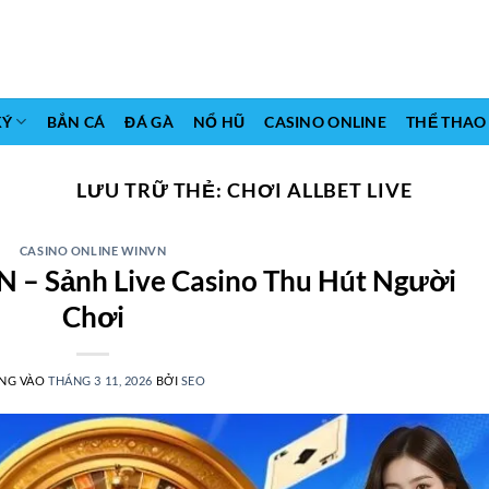
KÝ
BẮN CÁ
ĐÁ GÀ
NỔ HŨ
CASINO ONLINE
THỂ THAO
LƯU TRỮ THẺ:
CHƠI ALLBET LIVE
CASINO ONLINE WINVN
 – Sảnh Live Casino Thu Hút Người
Chơi
NG VÀO
THÁNG 3 11, 2026
BỞI
SEO