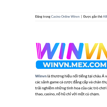
Đăng trong
Casino Online Winvn
|
Được gắn thẻ
Al
Winvn
là thương hiệu nổi tiếng tại châu Á 
các sảnh game cá cược đẳng cấp và chân th
trải nghiệm những tinh hoa của các trò chơi
thao, casino, nổ hũ chỉ với một cú chạm.