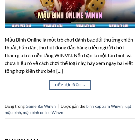
Mậu Binh Online là một trò chơi đánh bạc đổi thưởng chiến
thuật, hấp dẫn, thu hút đông đảo hàng triệu người chơi
tham gia trên nền tảng WINVN. Nếu bạn là một tân binh và
chưa hiểu rõ về cách chơi thể loại này, hãy xem ngay bài viết
tổng hợp kiến thức bên […]
TIẾP TỤC ĐỌC
→
Đăng trong
Game Bài Winvn
|
Được gắn thẻ
binh xập xám Winvn
,
luật
mậu binh
,
mậu binh online Winvn