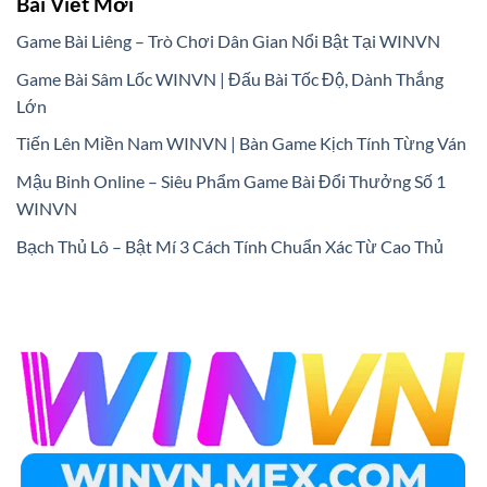
Bài Viết Mới
Game Bài Liêng – Trò Chơi Dân Gian Nổi Bật Tại WINVN
Game Bài Sâm Lốc WINVN | Đấu Bài Tốc Độ, Dành Thắng
Lớn
Tiến Lên Miền Nam WINVN | Bàn Game Kịch Tính Từng Ván
Mậu Binh Online – Siêu Phẩm Game Bài Đổi Thưởng Số 1
WINVN
Bạch Thủ Lô – Bật Mí 3 Cách Tính Chuẩn Xác Từ Cao Thủ