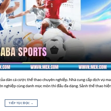
của dân cá cược thể thao chuyên nghiệp. Nhà cung cấp dịch vụ m
yên nghiệp cùng danh mục môn thi đấu đa dạng. Sảnh thể thao hiệ
TIẾP TỤC ĐỌC
→