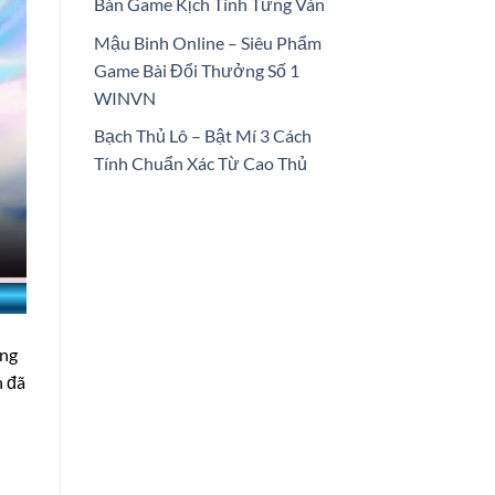
Bàn Game Kịch Tính Từng Ván
Mậu Binh Online – Siêu Phẩm
Game Bài Đổi Thưởng Số 1
WINVN
Bạch Thủ Lô – Bật Mí 3 Cách
Tính Chuẩn Xác Từ Cao Thủ
ang
n đã