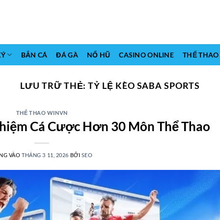
KÝ
BẮN CÁ
ĐÁ GÀ
NỔ HŨ
CASINO ONLINE
THỂ THAO
LƯU TRỮ THẺ:
TỶ LỆ KÈO SABA SPORTS
THỂ THAO WINVN
Nghiệm Cá Cược Hơn 30 Môn Thể Thao
NG VÀO
THÁNG 3 11, 2026
BỞI
SEO