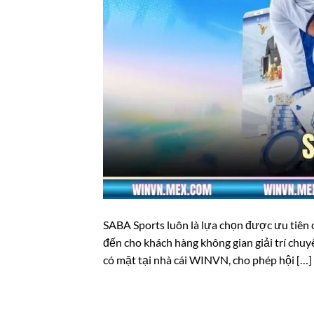
SABA Sports luôn là lựa chọn được ưu tiên 
đến cho khách hàng không gian giải trí chu
có mặt tại nhà cái WINVN, cho phép hội […]